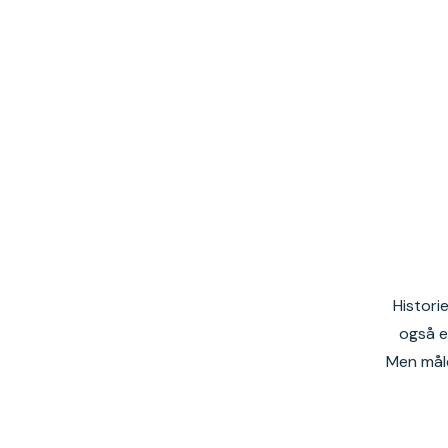
Histori
også e
Men måle