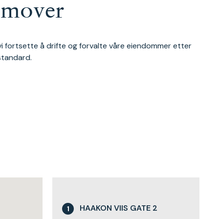
emover
 vi fortsette å drifte og forvalte våre eiendommer etter
standard.
HAAKON VIIS GATE 2
1