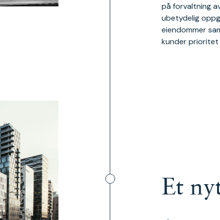
på forvaltning a
ubetydelig oppg
eiendommer samtid
kunder priorite
Et ny