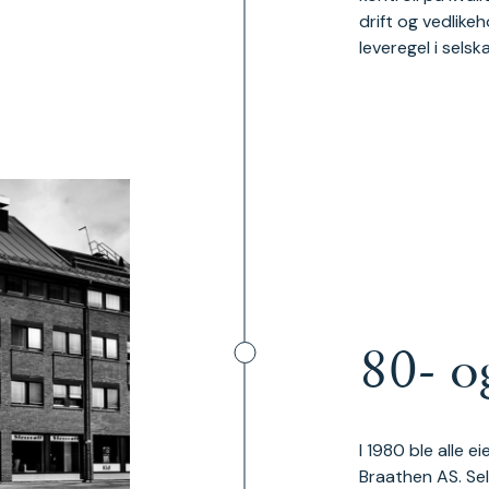
drift og vedlikeh
leveregel i selsk
80- o
I 1980 ble alle 
Braathen AS. Se