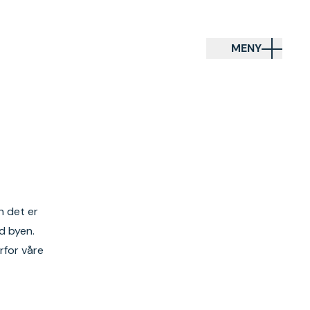
MENY
n det er
d byen.
rfor våre