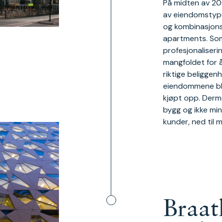
På midten av 2
av eiendomstyper
og kombinasjonsb
apartments. Som
profesjonaliseri
mangfoldet for 
riktige beliggen
eiendommene ble
kjøpt opp. Derm
bygg og ikke min
kunder, ned til m
Braat