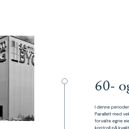
60- o
I denne perioden
Parallelt med ve
forvalte egne e
kontroll på kval