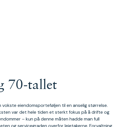
g 70-tallet
 vokste eiendomsporteføljen til en anselig størrelse.
ksten var det hele tiden et sterkt fokus på å drifte og
iendommer – kun på denne måten hadde man full
iteten og servicegraden overfor leietakerne. Forvaltning,