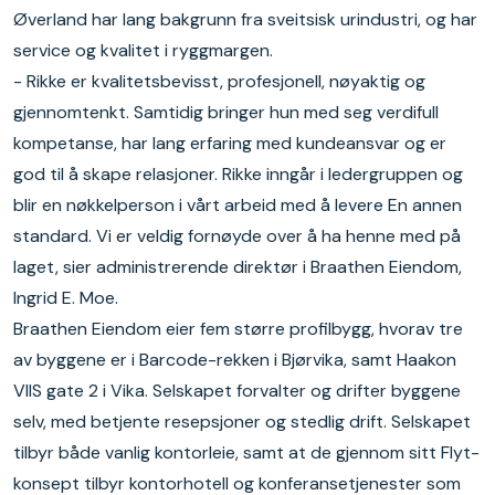
Øverland har lang bakgrunn fra sveitsisk urindustri, og har
service og kvalitet i ryggmargen.
- Rikke er kvalitetsbevisst, profesjonell, nøyaktig og
gjennomtenkt. Samtidig bringer hun med seg verdifull
kompetanse, har lang erfaring med kundeansvar og er
god til å skape relasjoner. Rikke inngår i ledergruppen og
blir en nøkkelperson i vårt arbeid med å levere En annen
standard. Vi er veldig fornøyde over å ha henne med på
laget, sier administrerende direktør i Braathen Eiendom,
Ingrid E. Moe.
Braathen Eiendom eier fem større profilbygg, hvorav tre
av byggene er i Barcode-rekken i Bjørvika, samt Haakon
VIIS gate 2 i Vika. Selskapet forvalter og drifter byggene
selv, med betjente resepsjoner og stedlig drift. Selskapet
tilbyr både vanlig kontorleie, samt at de gjennom sitt Flyt-
konsept tilbyr kontorhotell og konferansetjenester som