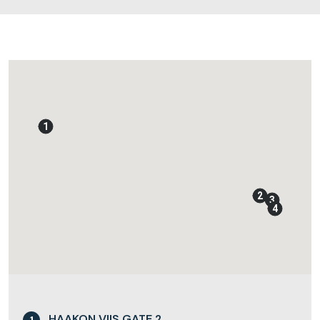
1
2
3
4
HAAKON VIIS GATE 2